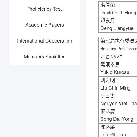
洪伯荣
Proficiency Test
David P. J. Hung
邓良月
Academic Papers
Deng Liangyue
International Cooperation
第七届执行委员
Honorary Positions o
Members Societies
姓
名
NAME
黑须幸男
Yukio Kurosu
刘之明
Liu Chin Ming
阮曰太
Nguyen Viet Tha
宋达庸
Song Dal Yong
陈必廉
Tan Pit Lian