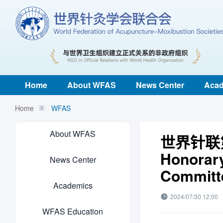
Home
About WFAS
News Center
Acad
Home
WFAS
About WFAS
世界针联
Honorary
News Center
Committ
Academics
2024/07/30 12:00
WFAS Education