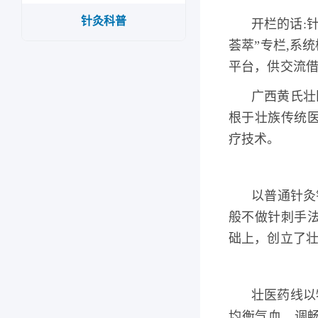
针灸科普
开栏的话:
荟萃”专栏,系
平台，供交流
广西黄氏壮
根于壮族传统
疗技术。
以普通针灸
般不做针刺手法
础上，创立了
壮医药线以
均衡气血，调畅