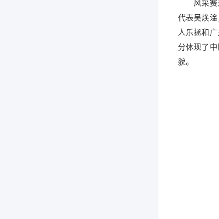
风采赛道和
代表吴焕淦
人乐拯和广
分体现了中
貌。