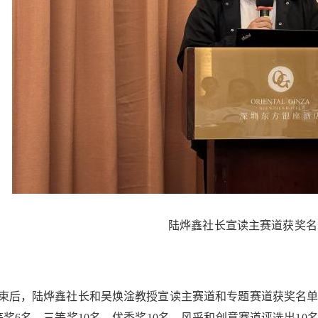
陆烨鑫社长宣读主赛道获奖名
，陆烨鑫社长和吴焕淦教授宣读主赛道和专题赛道获奖名单
等奖6名，三等奖10名，优秀奖10名。风采和创意赛道评选出1