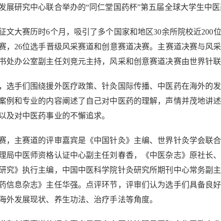
发展研究中心联合举办的“同仁堂国药杯”第五届全球大学生中
大赛历时6个月，吸引了多个国家和地区30余所院校近200位
赛，26位选手晋级风采赛道和创意赛道决赛。主赛道决赛与风
书处办公室副主任刘竞元主持，风采和创意赛道决赛由世界针
手们围绕援外医疗政策、针灸国际传播、中医药在海外的发
案例和专业的内容阐述了自己对中医药的理解，声情并茂地讲
以及对中医药事业的不懈追求。
主赛道的评审嘉宾是《中国针灸》主编、世界针灸学会联合
理局中医师资格认证中心副主任刘春香，《中医杂志》原社长
研究》执行主编，中国中医科学院针灸研究所期刊中心常务副
药信息杂志》主任华强。点评环节，评审们认为选手们具备良
海外发展现状、养生功法、治疗手法等角度。