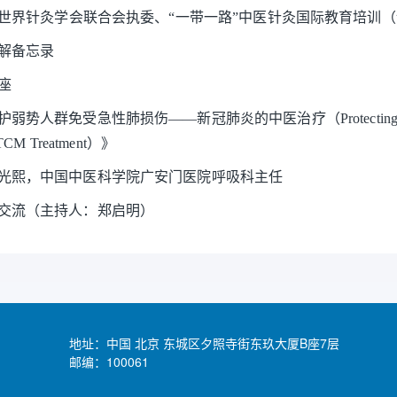
明，世界针灸学会联合会执委、“一带一路”中医针灸国际教育培训
解备忘录
座
人群免受急性肺损伤——新冠肺炎的中医治疗（Protecting Vulnerable P
TCM Treatment）》
光熙，中国中医科学院广安门医院呼吸科主任
交流（主持人：郑启明）
地址：中国 北京 东城区夕照寺街东玖大厦B座7层
邮编：100061