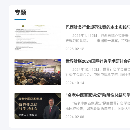
世界针灸学会联合会“中欧针灸及传统医药法治共建与教育发展
专题
2026-05-16
关于举办2026年世界针灸学会联合会“智慧针灸与慢病康养”专
巴西针灸行业规范法案的本土实践
2026-04-16
2026年1月12日，巴西总统卢拉签
更规范的认可。 根据这一法案，持有经
类似或同等课程高等教育学位的人员，在
世界针灸学会联合会 2026国际针灸学术研讨会（瑞士）及德
2026-02-12
有高等学历并被认可的针灸师的执业权利
2026-04-15
专业人员也被授权从事这一职业。 该法
世界针联2024国际针灸学术研讨
步，为针灸在当地医疗服务体系中的稳定
世纪80年代初起，中国针灸逐步在巴西传
关于举办首届中国·郑州国际针灸大会的通知
2024年10月12日，世界针灸学会联
向传统医学的相关机制，推动针灸及中草药
针灸学会联合会、中国中医科学院共同主
2026-04-03
邦医学委员会通过相关决议，确认针灸在
办。国家中医药管理局副局长黄璐琦视频
提案，推动针灸在巴西迈出重要一步。 2
2024-10-14
（（CN/RU）关于举办面向中亚五国和共建“一带一路”发
参丁明勤，世界卫生组织传统补充与整合
纳入全国统一医疗体系（SUS）。此后
主席、中国中医科学院党委副书记杨龙会
2026-03-16
相关服务覆盖全国26个州和首都联邦区。
“名老中医百家讲坛”阶段性总结与
医学针灸学会会长费德里科·坎波斯等人出
体，并与世界针灸学会联合会保持密切沟通，
执业理疗师针灸协会董事兼首席执行官保
护针灸的合法地位与从业权益。 行业组
“名老中医百家讲坛”是由世界针灸学会
师及相关专业人员500余人参会。开幕
在巴西的传播与规范化发展，在行业交流
承国粹经典，您将聆听两院院士、国医大
主持。 刘保延对各位嘉宾的到来表示热
会联合会副主席惠青，作为长期在巴西从
技法，尽享大师经验与传承。 通过举办
推广，世界针联作为国际性针灸团体组织
2024-02-06
针灸在巴西的有序发展。 巴西传统中医药
医药宝库中的精华，进一步促进中医药传
功举办了40余次世界针灸学术大会和国际
西首个中医针灸学会——“南美针灸学会”
特色，促进中医药文化传播，让中医药为维
灸风采行活动。希望通过本次大会，增进
学会联合会团体会员。学会弘扬和推广中
体会01时间2024年2月7日上午10: