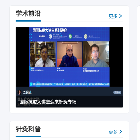
中医针灸为人类健康做出更大的贡献。 
促进公众健康，维护针灸从业人员的合法
员；世界针灸学会联合会主席、中国针灸
蕴和哲学思想。通过科学研究和技术创新
动中医针灸在巴西的发展，通过举办学术
士、世界卫生组织传统医学顾问。 03讲座
学术前沿
代科学方法，不断验证针灸的疗效，优化
更多
针灸从业人员的专业能力。同时，学会积
教授 刘保延，主任医师、博士生导师、
会联合会能够继续发挥针灸领域国际组织
为巴西培养了一批中医针灸专业人才。 
学会名誉会长、全国针灸标准技术委员会
展，为构建人类卫生健康共同体作出新的
持长期合作，积极参与国际针灸领域的专
延长期致力于中医临床效果的评价研究以
势，而且有长期卓有成效的合作。中英双
面，双方持续开展水平考试、专家讲座、
“针灸临床研究管理规范”、“针灸临床指
话，在卫生体制改革、老龄健康、抗生素
动针灸在巴西的规范化发展。学会也通过
多项针灸临床研究以及中西医结合治疗S
阔。希望今天的研讨会，进一步促进传统
本土医疗实践，持续反映行业关切与从业
统、中医针灸临床研究共性技术平台以及
人民健康福祉、推动构建人类卫生健康共
件。 惠青：让针灸造福巴西民众 作为
在JAMA、内科年鉴等顶级期刊发表，受
医学方法之一。根据2023年全球调查，
是长期扎根巴西的中医针灸从业者，也是
（两项牵头）、一等奖1项（排名第九）；
1998年与世界针灸学会联合会建立了正
于河北医科大学，曾在国内从事临床工作，
室的三种方式： 1、（推荐）为了顺利
世界卫生组织针灸培训和实践基准，并监
往巴西从事中医针灸医疗工作，并长期扎
“渔歌医疗”的APP，注册后即可进入直
研、临床、监管和技术等方面进展的平台
惠青致力于中医针灸在巴西的临床实践、
进入和观看回播。2、直接从此网址进入，
出未来科研方向等方面助益世界卫生组织
科普，协助培养了一批本土针灸从业人员
https://www.yuge.com/live
力。 杨龙会指出，中国是针灸的发源地
与侨界医疗支持与健康服务，探索中西医
联微信公众号：世界针联，或扫描下方二
年，在中医药基础理论、重大疾病中医药
业沟通与政策交流，围绕从业者权益、行
各位专家学者能够充分利用这次机会，深
中医药针灸学会也在这一过程中与世界针
院将一如既往地支持世界针联各项工作，
西的规范化发展营造良好环境。 此次巴
国际抗疫大讲堂迎来针灸专场
交流，共同推动中医药事业的繁荣与发展
果，也离不开惠青以及众多长期投身针灸
国国民医疗服务体系（NHS）推荐针灸
巴西副总统阿尔克明（左） 世界针联：
销。英国查尔斯三世国王十分支持传统及
会长期致力于推动针灸在国际范围内的学
示，中医针灸传承千年，历久弥新，已成
组织学术会议和专题研讨，促进各国针灸
国中医药学会成立三十周年之际，她代表
针灸科普
保持正式合作关系，积极配合实施世界卫
更多
国际专家学习提供宝贵机会。希望通过此
标准制定等工作，为针灸在不同国家和地
健康事业贡献新的力量。 费德里科·坎
中，世界针联与包括巴西传统中医药针灸